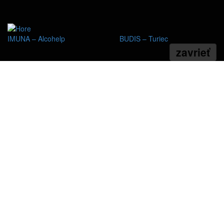
IMUNA – Alcohelp
BUDIS – Turiec
zavrieť