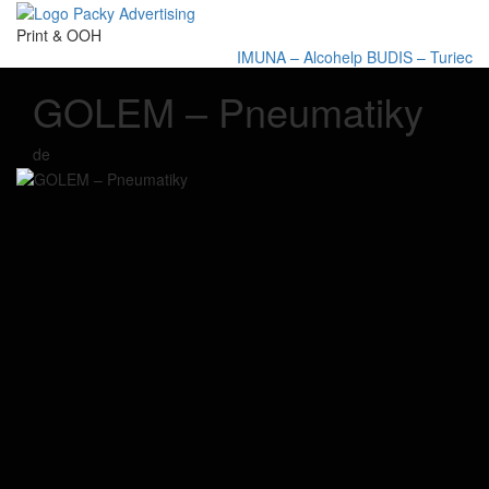
Print & OOH
IMUNA – Alcohelp
BUDIS – Turiec
GOLEM – Pneumatiky
de